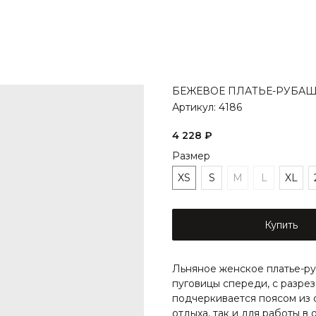
БЕЖЕВОЕ ПЛАТЬЕ-РУБА
Артикул:
4186
4 228
₽
Размер
XS
S
M
L
XL
Купить
Льняное женское платье-ру
пуговицы спереди, с разрез
подчеркивается поясом из 
отдыха, так и для работы в