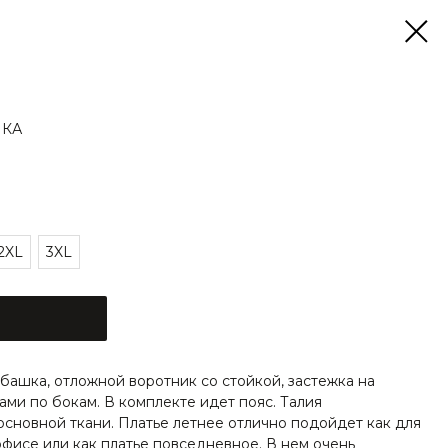
ШКА
2XL
3XL
башка, отложной воротник со стойкой, застежка на
ами по бокам. В комплекте идет пояс. Талия
основной ткани. Платье летнее отлично подойдет как для
 офисе или как платье повседневное. В нем очень