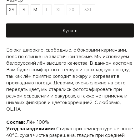
XS
S
M
L
XL
2XL
3XL
Купить
Брюки широкие, свободные, с боковыми карманами,
пояс по спинке на эластичной тесьме. Мы используем
белорусский лён высшего качества. В данном костюме
Вам будет комфортно в теплую и прохладную погоду,
так как лён приятно холодит в жару и согревает в
прохладную погоду. Девочки, очень сложно на фото
передать цвет, мы старались фотографировать при
разном освещении и ракурсах, а также не применяли
никаких фильтров и цветокоррекцией. С любовью,
OL.HA
Состав:
Лён 100%
Уход за изделиями:
Стирка при температуре не выше
40°C, сухая чистка разрешена, гладить при средней