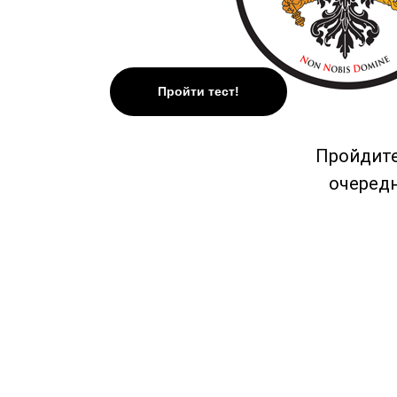
Пройти тест!
Пройдите
очеред