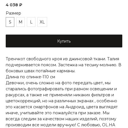
4 038
₽
Размер
S
M
L
XL
Купить
Тренчкот свободного кроя из джинсовой ткани. Талия
подчеркивается поясом. Застежка на тесьму-молнию. В
боковых швах потайные карманы.
Длина по спинке-110 см
Девочки, очень сложно на фото передать цвет, мы
старались фотографировать при разном освещении и
ракурсах, а также не применяли никаких фильтров и
цветокоррекций, но на различных экранах , особенно
это касается смартфонов на Андроид, цвета выглядят
иначе, учитывайте это пожалуйста при заказе. Мы
всегда следим за качеством наших изделий, поэтому
производим все модели вручную! С любовью, OL.HA