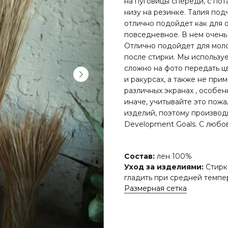
на пуговицы спереди, с по
низу на резинке. Талия под
отлично подойдет как для о
повседневное. В нем очень
Отлично подойдет для моло
после стирки. Мы использу
сложно на фото передать ц
и ракурсах, а также не при
различных экранах , особен
иначе, учитывайте это пожа
изделий, поэтому производ
Development Goals. С любо
Состав:
лен 100%
Уход за изделиями:
Стирк
гладить при средней темпе
Размерная сетка