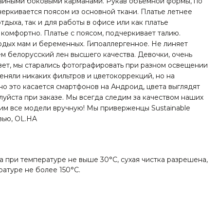
тайными боковыми карманами. Рукав объемной формы, по
черкивается поясом из основной ткани. Платье летнее
тдыха, так и для работы в офисе или как платье
 комфортно. Платье с поясом, подчеркивает талию.
дых мам и беременных. Гипоаллергенное. Не линяет
ем белорусский лен высшего качества. Девочки, очень
вет, мы старались фотографировать при разном освещении
меняли никаких фильтров и цветокоррекций, но на
но это касается смартфонов на Андроид, цвета выглядят
луйста при заказе. Мы всегда следим за качеством наших
им все модели вручную! Мы приверженцы Sustainable
вью, OL.HA
а при температуре не выше 30°C, сухая чистка разрешена,
ратуре не более 150°C.