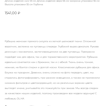
Длина изделия низ 43 см Длина изделия верх 65 см Ширина упаковки 55 см
Высота упаковки 55 см Глубина
1541,00
₽
Купить
Рубашка женская прямого силуэта из легкой шелковой ткани. Отложной
воротник, застежка на пуговицы спереди. Глубокий вырез декольте. Рукава
длинные с манжетами, застегивающимися на две пуговицы. Прекрасно
подойдет как для офиса, так и для торжественного мероприятия. Рубашка
идеально сочетается как с брюками, так и с юбкой. Ткань очень тонкая,
нежная, не боится стирки и долгой носки. Классическая рубашка для офиса.
Блузка на праздник. Девочки, очень сложно на фото передать цвет, мы
старались фотографировать при разном освещении, а также не применяли
никаких фильтров и цветокоррекций, но на различных экранах цвета
выглядят иначе, учитывайте это пожалуйста при заказе. Мы всегда следим
за качеством наших изделий, поэтому производим все модели вручную! С
любовью, OL.HA