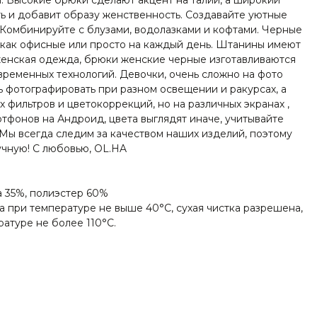
ь и добавит образу женственность. Создавайте уютные
. Комбинируйте с блузами, водолазками и кофтами. Черные
 как офисные или просто на каждый день. Штанины имеют
женская одежда, брюки женские черные изготавливаются
ременных технологий. Девочки, очень сложно на фото
ь фотографировать при разном освещении и ракурсах, а
 фильтров и цветокоррекций, но на различных экранах ,
ртфонов на Андроид, цвета выглядят иначе, учитывайте
 Мы всегда следим за качеством наших изделий, поэтому
чную! С любовью, OL.HA
за 35%, полиэстер 60%
а при температуре не выше 40°C, сухая чистка разрешена,
атуре не более 110°C.