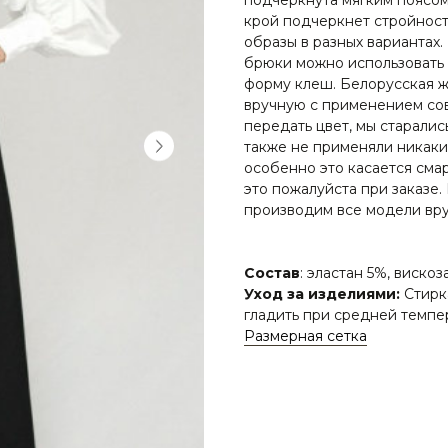
крой подчеркнет стройност
образы в разных вариантах
брюки можно использовать
форму клеш. Белорусская 
вручную с применением сов
передать цвет, мы старалис
также не применяли никаких
особенно это касается сма
это пожалуйста при заказе.
производим все модели вру
Состав
: эластан 5%, виско
Уход за изделиями:
Стирк
гладить при средней темпер
Размерная сетка