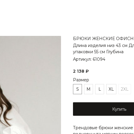
БРЮКИ ЖЕНСКИЕ ОФИСН
Длина изделия низ 43 см Д
упаковки 55 см Глубина
Артикул:
61094
2 138
₽
Размер
S
M
L
XL
2XL
Купить
Трендовые брюки женские с
подчеркнута мягким поясом